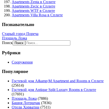
Apartments Zenta в Сплите
Apartments Zecic в Сплите
Apartments WTF в Сплите
Apartments Villa Rosa в Сплите
Познавательно
Старый город Пореча
Площадь Ложа
Поиск
Рубрики
Сооружения
Популярное
Гостевой дом A&amp;M Apartment and Rooms в Сплите
(25614)
Гостевой дом Antique Split Luxury Rooms в Сплите
(17691)
Площадь Ложа
(7886)
Башня Лотршчак
(7836)
Отели Хорватии
(7511)