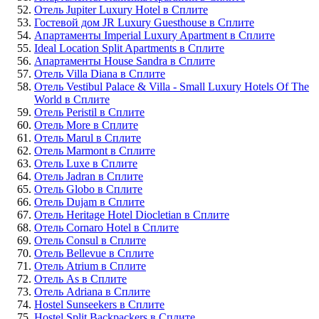
Отель Jupiter Luxury Hotel в Сплите
Гостевой дом JR Luxury Guesthouse в Сплите
Апартаменты Imperial Luxury Apartment в Сплите
Ideal Location Split Apartments в Сплите
Апартаменты House Sandra в Сплите
Отель Villa Diana в Сплите
Отель Vestibul Palace & Villa - Small Luxury Hotels Of The
World в Сплите
Отель Peristil в Сплите
Отель More в Сплите
Отель Marul в Сплите
Отель Marmont в Сплите
Отель Luxe в Сплите
Отель Jadran в Сплите
Отель Globo в Сплите
Отель Dujam в Сплите
Отель Heritage Hotel Diocletian в Сплите
Отель Cornaro Hotel в Сплите
Отель Consul в Сплите
Отель Bellevue в Сплите
Отель Atrium в Сплите
Отель As в Сплите
Отель Adriana в Сплите
Hostel Sunseekers в Сплите
Hostel Split Backpackers в Сплите