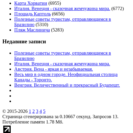
Карта Хорватии
(6955)
Италия. Венеция - сказочная жемчужина мира.
(6772)
Площадь Каптоль
(6656)
Полезные советы туристам, отправляющимся в
Бразилию
(5310)
Пляж Маслинича
(5283)
Недавние записи
Полезные советы туристам, отправляющимся в
Бразилию
Италия. Венеция - сказочная жемчужина мира.
Австрия. Вена - яркая и незабываемая.
Весь мир в одном городе. Неофициальная столица
Канады - Торонто.
Венгрия. Величественный и прекрасный Будапешт.
© 2015-2026
1
2
3
4
5
Страница сгенерирована за 0.10667 секунд. Запросов 13.
Потребление памяти 1.78 Мб.