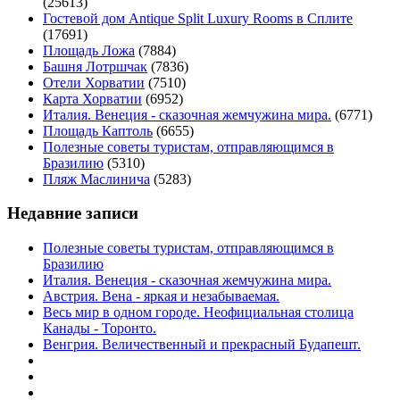
(25613)
Гостевой дом Antique Split Luxury Rooms в Сплите
(17691)
Площадь Ложа
(7884)
Башня Лотршчак
(7836)
Отели Хорватии
(7510)
Карта Хорватии
(6952)
Италия. Венеция - сказочная жемчужина мира.
(6771)
Площадь Каптоль
(6655)
Полезные советы туристам, отправляющимся в
Бразилию
(5310)
Пляж Маслинича
(5283)
Недавние записи
Полезные советы туристам, отправляющимся в
Бразилию
Италия. Венеция - сказочная жемчужина мира.
Австрия. Вена - яркая и незабываемая.
Весь мир в одном городе. Неофициальная столица
Канады - Торонто.
Венгрия. Величественный и прекрасный Будапешт.