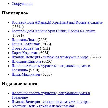
Сооружения
Популярное
Гостевой дом A&amp;M Apartment and Rooms в Сплите
(25614)
Гостевой дом Antique Split Luxury Rooms в Сплите
(17691)
Площадь Ложа
(7886)
Башня Лотршчак
(7836)
Отели Хорватии
(7511)
Карта Хорватии
(6954)
Италия. Венеция - сказочная жемчужина мира.
(6772)
Площадь Каптоль
(6656)
Полезные советы туристам, отправляющимся в
Бразилию
(5310)
Пляж Маслинича
(5283)
Недавние записи
Полезные советы туристам, отправляющимся в
Бразилию
Италия. Венеция - сказочная жемчужина мира.
Австрия. Вена - яркая и незабываемая.