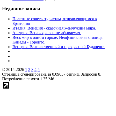
Недавние записи
Полезные советы туристам, отправляющимся в
Бразилию
Италия. Венеция - сказочная жемчужина мира.
Австрия. Вена - яркая и незабываемая.
Весь мир в одном городе. Неофициальная столица
Канады - Торонто.
Венгрия. Величественный и прекрасный Будапешт.
© 2015-2026
1
2
3
4
5
Страница сгенерирована за 0.09637 секунд. Запросов 8.
Потребление памяти 1.35 Мб.