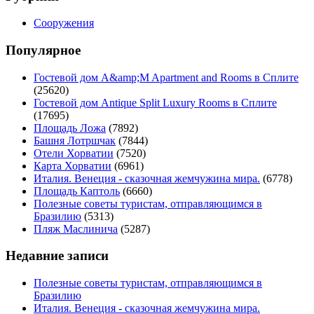
Сооружения
Популярное
Гостевой дом A&amp;M Apartment and Rooms в Сплите
(25620)
Гостевой дом Antique Split Luxury Rooms в Сплите
(17695)
Площадь Ложа
(7892)
Башня Лотршчак
(7844)
Отели Хорватии
(7520)
Карта Хорватии
(6961)
Италия. Венеция - сказочная жемчужина мира.
(6778)
Площадь Каптоль
(6660)
Полезные советы туристам, отправляющимся в
Бразилию
(5313)
Пляж Маслинича
(5287)
Недавние записи
Полезные советы туристам, отправляющимся в
Бразилию
Италия. Венеция - сказочная жемчужина мира.