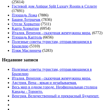
(25614)
Гостевой дом Antique Split Luxury Rooms в Сплите
(17691)
Площадь Ложа
(7886)
Башня Лотршчак
(7836)
Отели Хорватии
(7511)
Карта Хорватии
(6954)
Италия. Венеция - сказочная жемчужина мира.
(6772)
Площадь Каптоль
(6656)
Полезные советы туристам, отправляющимся в
Бразилию
(5310)
Пляж Маслинича
(5283)
Недавние записи
Полезные советы туристам, отправляющимся в
Бразилию
Италия. Венеция - сказочная жемчужина мира.
Австрия. Вена - яркая и незабываемая.
Весь мир в одном городе. Неофициальная столица
Канады - Торонто.
Венгрия. Величественный и прекрасный Будапешт.